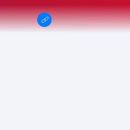
🔗
足球队亏钱
拜仁球队总身价
奥林匹vs拜仁慕尼黑
兰海姆球队
虎5vs
2026年赛事预告
pes2017球队真实名字
精选赛事预告
2026年世界杯期间，我们为您精选了多场精彩对决，涵盖
小组赛、淘汰赛各阶段
进行中
15:30